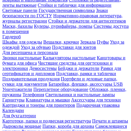
ленты вытяжные
Стойки и таблички для информации
Световые панели
Государственная символика
Знаки
безопасности по ГОСТУ
Нормативно-правовая литература,
журналы регистрации
Стойки и держатели для антисептиков
Маски, бахилы
Кулеры, пурифайеры, помпы
Системы доступа
в помещения
Гардероб
Шкафы для одежды
Вешалки, крючки
Зеркала
Пуфы
Уход за
одеждой
Уход за обувью
Подставки для зонтов
Для ресепшена и персонала
Звонки настольные
Калькуляторы настольные
Канцтовары и
бумага для офиса
Чистящие средства для оргтехники и
электроники
Демосистемы
Бейджи и держатели
Рамки для
сертификатов и дипломов
Подставки, рамки и таблички
Поздравительная продукция
Портфели и деловые папки,
сумки для документов
Батарейки, флешки, аксессуары USB
Уничтожители
Переплетное оборудование
Обложки, пленки,
пружины
Телефония
Светильники и настольные лампы
Гарнитуры
Клавиатуры и мышки
Аксессуары для техники
Картриджи и тонеры для принтеров
Подарочная упаковка
Календари
Для бухгалтерии
Картотеки, папки и подвесная регистратура
Печати и штампы
Дыроколы мощные
Папки, короба для архива
Самоклеящиеся