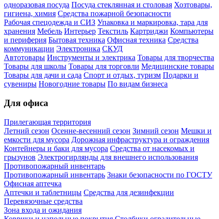
одноразовая посуда
Посуда стеклянная и столовая
Хозтовары,
гигиена, химия
Средства пожарной безопасности
Рабочая спецодежда и СИЗ
Упаковка и маркировка, тара для
хранения
Мебель
Интерьер
Текстиль
Картриджи
Компьютеры
и периферия
Бытовая техника
Офисная техника
Средства
коммуникации
Электроника
СКУД
Автотовары
Инструменты и электрика
Товары для творчества
Товары для школы
Товары для торговли
Медицинские товары
Товары для дачи и сада
Спорт и отдых, туризм
Подарки и
сувениры
Новогодние товары
По видам бизнеса
Для офиса
Прилегающая территория
Летний сезон
Осенне-весенний сезон
Зимний сезон
Мешки и
емкости для мусора
Дорожная инфраструктура и ограждения
Контейнеры и баки для мусора
Средства от насекомых и
грызунов
Электрогирлянды для внешнего использования
Противопожарный инвентарь
Противопожарный инвентарь
Знаки безопасности по ГОСТУ
Офисная аптечка
Аптечки и таблетницы
Средства для дезинфекции
Перевязочные средства
Зона входа и ожидания
Коврики и напольные покрытия
Столбики оградительные,