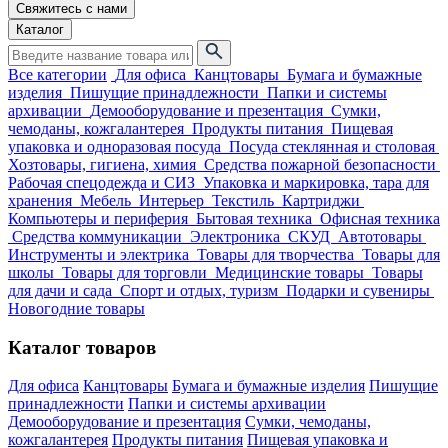
Свяжитесь с нами
Каталог
Все категории
Для офиса
Канцтовары
Бумага и бумажные
изделия
Пишущие принадлежности
Папки и системы
архивации
Демооборудование и презентация
Сумки,
чемоданы, кожгалантерея
Продукты питания
Пищевая
упаковка и одноразовая посуда
Посуда стеклянная и столовая
Хозтовары, гигиена, химия
Средства пожарной безопасности
Рабочая спецодежда и СИЗ
Упаковка и маркировка, тара для
хранения
Мебель
Интерьер
Текстиль
Картриджи
Компьютеры и периферия
Бытовая техника
Офисная техника
Средства коммуникации
Электроника
СКУД
Автотовары
Инструменты и электрика
Товары для творчества
Товары для
школы
Товары для торговли
Медицинские товары
Товары
для дачи и сада
Спорт и отдых, туризм
Подарки и сувениры
Новогодние товары
Каталог товаров
Для офиса
Канцтовары
Бумага и бумажные изделия
Пишущие
принадлежности
Папки и системы архивации
Демооборудование и презентация
Сумки, чемоданы,
кожгалантерея
Продукты питания
Пищевая упаковка и