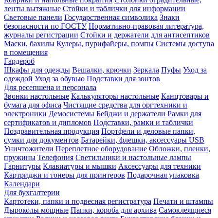
ленты вытяжные
Стойки и таблички для информации
Световые панели
Государственная символика
Знаки
безопасности по ГОСТУ
Нормативно-правовая литература,
журналы регистрации
Стойки и держатели для антисептиков
Маски, бахилы
Кулеры, пурифайеры, помпы
Системы доступа
в помещения
Гардероб
Шкафы для одежды
Вешалки, крючки
Зеркала
Пуфы
Уход за
одеждой
Уход за обувью
Подставки для зонтов
Для ресепшена и персонала
Звонки настольные
Калькуляторы настольные
Канцтовары и
бумага для офиса
Чистящие средства для оргтехники и
электроники
Демосистемы
Бейджи и держатели
Рамки для
сертификатов и дипломов
Подставки, рамки и таблички
Поздравительная продукция
Портфели и деловые папки,
сумки для документов
Батарейки, флешки, аксессуары USB
Уничтожители
Переплетное оборудование
Обложки, пленки,
пружины
Телефония
Светильники и настольные лампы
Гарнитуры
Клавиатуры и мышки
Аксессуары для техники
Картриджи и тонеры для принтеров
Подарочная упаковка
Календари
Для бухгалтерии
Картотеки, папки и подвесная регистратура
Печати и штампы
Дыроколы мощные
Папки, короба для архива
Самоклеящиеся