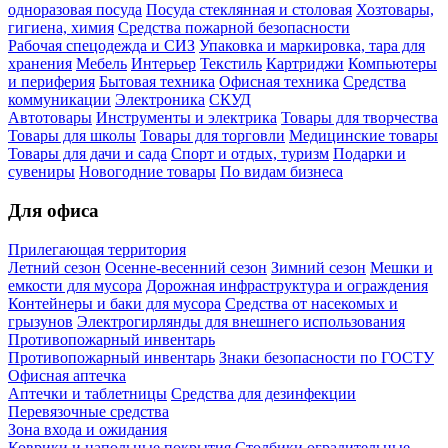
одноразовая посуда
Посуда стеклянная и столовая
Хозтовары,
гигиена, химия
Средства пожарной безопасности
Рабочая спецодежда и СИЗ
Упаковка и маркировка, тара для
хранения
Мебель
Интерьер
Текстиль
Картриджи
Компьютеры
и периферия
Бытовая техника
Офисная техника
Средства
коммуникации
Электроника
СКУД
Автотовары
Инструменты и электрика
Товары для творчества
Товары для школы
Товары для торговли
Медицинские товары
Товары для дачи и сада
Спорт и отдых, туризм
Подарки и
сувениры
Новогодние товары
По видам бизнеса
Для офиса
Прилегающая территория
Летний сезон
Осенне-весенний сезон
Зимний сезон
Мешки и
емкости для мусора
Дорожная инфраструктура и ограждения
Контейнеры и баки для мусора
Средства от насекомых и
грызунов
Электрогирлянды для внешнего использования
Противопожарный инвентарь
Противопожарный инвентарь
Знаки безопасности по ГОСТУ
Офисная аптечка
Аптечки и таблетницы
Средства для дезинфекции
Перевязочные средства
Зона входа и ожидания
Коврики и напольные покрытия
Столбики оградительные,