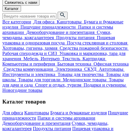
Свяжитесь с нами
Каталог
Все категории
Для офиса
Канцтовары
Бумага и бумажные
изделия
Пишущие принадлежности
Папки и системы
архивации
Демооборудование и презентация
Сумки,
чемоданы, кожгалантерея
Продукты питания
Пищевая
упаковка и одноразовая посуда
Посуда стеклянная и столовая
Хозтовары, гигиена, химия
Средства пожарной безопасности
Рабочая спецодежда и СИЗ
Упаковка и маркировка, тара для
хранения
Мебель
Интерьер
Текстиль
Картриджи
Компьютеры и периферия
Бытовая техника
Офисная техника
Средства коммуникации
Электроника
СКУД
Автотовары
Инструменты и электрика
Товары для творчества
Товары для
школы
Товары для торговли
Медицинские товары
Товары
для дачи и сада
Спорт и отдых, туризм
Подарки и сувениры
Новогодние товары
Каталог товаров
Для офиса
Канцтовары
Бумага и бумажные изделия
Пишущие
принадлежности
Папки и системы архивации
Демооборудование и презентация
Сумки, чемоданы,
кожгалантерея
Продукты питания
Пищевая упаковка и