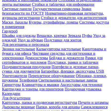
ленты вытяжные
Стойки и таблички для информации
Световые панели
Государственная символика
Знаки
безопасности по ГОСТУ
Нормативно-правовая литература,
журналы регистрации
Стойки и держатели для антисептиков
Маски, бахилы
Кулеры, пурифайеры, помпы
Системы доступа
в помещения
Гардероб
Шкафы для одежды
Вешалки, крючки
Зеркала
Пуфы
Уход за
одеждой
Уход за обувью
Подставки для зонтов
Для ресепшена и персонала
Звонки настольные
Калькуляторы настольные
Канцтовары и
бумага для офиса
Чистящие средства для оргтехники и
электроники
Демосистемы
Бейджи и держатели
Рамки для
сертификатов и дипломов
Подставки, рамки и таблички
Поздравительная продукция
Портфели и деловые папки,
сумки для документов
Батарейки, флешки, аксессуары USB
Уничтожители
Переплетное оборудование
Обложки, пленки,
пружины
Телефония
Светильники и настольные лампы
Гарнитуры
Клавиатуры и мышки
Аксессуары для техники
Картриджи и тонеры для принтеров
Подарочная упаковка
Календари
Для бухгалтерии
Картотеки, папки и подвесная регистратура
Печати и штампы
Дыроколы мощные
Папки, короба для архива
Самоклеящиеся