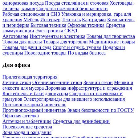
одноразовая посуда
Посуда стеклянная и столовая
Хозтовары,
гигиена, химия
Средства пожарной безопасности
Рабочая спецодежда и СИЗ
Упаковка и маркировка, тара для
хранения
Мебель
Интерьер
Текстиль
Картриджи
Компьютеры
и периферия
Бытовая техника
Офисная техника
Средства
коммуникации
Электроника
СКУД
Автотовары
Инструменты и электрика
Товары для творчества
Товары для школы
Товары для торговли
Медицинские товары
Товары для дачи и сада
Спорт и отдых, туризм
Подарки и
сувениры
Новогодние товары
По видам бизнеса
Для офиса
Прилегающая территория
Летний сезон
Осенне-весенний сезон
Зимний сезон
Мешки и
емкости для мусора
Дорожная инфраструктура и ограждения
Контейнеры и баки для мусора
Средства от насекомых и
грызунов
Электрогирлянды для внешнего использования
Противопожарный инвентарь
Противопожарный инвентарь
Знаки безопасности по ГОСТУ
Офисная аптечка
Аптечки и таблетницы
Средства для дезинфекции
Перевязочные средства
Зона входа и ожидания
Коврики и напольные покрытия
Столбики оградительные,