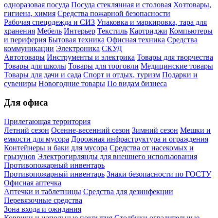
одноразовая посуда
Посуда стеклянная и столовая
Хозтовары,
гигиена, химия
Средства пожарной безопасности
Рабочая спецодежда и СИЗ
Упаковка и маркировка, тара для
хранения
Мебель
Интерьер
Текстиль
Картриджи
Компьютеры
и периферия
Бытовая техника
Офисная техника
Средства
коммуникации
Электроника
СКУД
Автотовары
Инструменты и электрика
Товары для творчества
Товары для школы
Товары для торговли
Медицинские товары
Товары для дачи и сада
Спорт и отдых, туризм
Подарки и
сувениры
Новогодние товары
По видам бизнеса
Для офиса
Прилегающая территория
Летний сезон
Осенне-весенний сезон
Зимний сезон
Мешки и
емкости для мусора
Дорожная инфраструктура и ограждения
Контейнеры и баки для мусора
Средства от насекомых и
грызунов
Электрогирлянды для внешнего использования
Противопожарный инвентарь
Противопожарный инвентарь
Знаки безопасности по ГОСТУ
Офисная аптечка
Аптечки и таблетницы
Средства для дезинфекции
Перевязочные средства
Зона входа и ожидания
Коврики и напольные покрытия
Столбики оградительные,