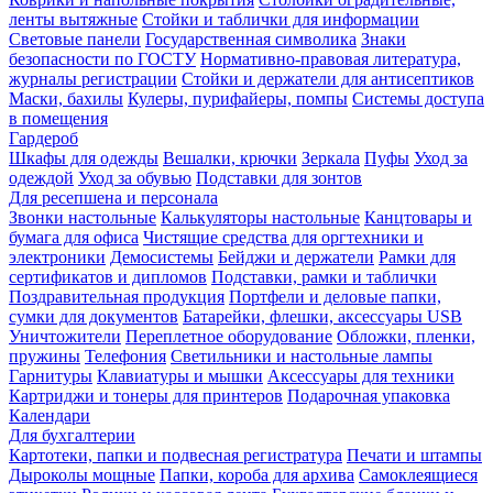
ленты вытяжные
Стойки и таблички для информации
Световые панели
Государственная символика
Знаки
безопасности по ГОСТУ
Нормативно-правовая литература,
журналы регистрации
Стойки и держатели для антисептиков
Маски, бахилы
Кулеры, пурифайеры, помпы
Системы доступа
в помещения
Гардероб
Шкафы для одежды
Вешалки, крючки
Зеркала
Пуфы
Уход за
одеждой
Уход за обувью
Подставки для зонтов
Для ресепшена и персонала
Звонки настольные
Калькуляторы настольные
Канцтовары и
бумага для офиса
Чистящие средства для оргтехники и
электроники
Демосистемы
Бейджи и держатели
Рамки для
сертификатов и дипломов
Подставки, рамки и таблички
Поздравительная продукция
Портфели и деловые папки,
сумки для документов
Батарейки, флешки, аксессуары USB
Уничтожители
Переплетное оборудование
Обложки, пленки,
пружины
Телефония
Светильники и настольные лампы
Гарнитуры
Клавиатуры и мышки
Аксессуары для техники
Картриджи и тонеры для принтеров
Подарочная упаковка
Календари
Для бухгалтерии
Картотеки, папки и подвесная регистратура
Печати и штампы
Дыроколы мощные
Папки, короба для архива
Самоклеящиеся