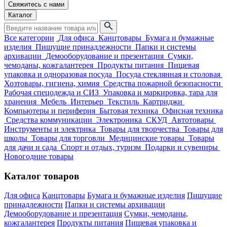
Свяжитесь с нами
Каталог
Все категории
Для офиса
Канцтовары
Бумага и бумажные
изделия
Пишущие принадлежности
Папки и системы
архивации
Демооборудование и презентация
Сумки,
чемоданы, кожгалантерея
Продукты питания
Пищевая
упаковка и одноразовая посуда
Посуда стеклянная и столовая
Хозтовары, гигиена, химия
Средства пожарной безопасности
Рабочая спецодежда и СИЗ
Упаковка и маркировка, тара для
хранения
Мебель
Интерьер
Текстиль
Картриджи
Компьютеры и периферия
Бытовая техника
Офисная техника
Средства коммуникации
Электроника
СКУД
Автотовары
Инструменты и электрика
Товары для творчества
Товары для
школы
Товары для торговли
Медицинские товары
Товары
для дачи и сада
Спорт и отдых, туризм
Подарки и сувениры
Новогодние товары
Каталог товаров
Для офиса
Канцтовары
Бумага и бумажные изделия
Пишущие
принадлежности
Папки и системы архивации
Демооборудование и презентация
Сумки, чемоданы,
кожгалантерея
Продукты питания
Пищевая упаковка и