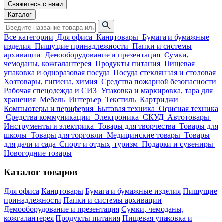
Свяжитесь с нами
Каталог
Все категории
Для офиса
Канцтовары
Бумага и бумажные
изделия
Пишущие принадлежности
Папки и системы
архивации
Демооборудование и презентация
Сумки,
чемоданы, кожгалантерея
Продукты питания
Пищевая
упаковка и одноразовая посуда
Посуда стеклянная и столовая
Хозтовары, гигиена, химия
Средства пожарной безопасности
Рабочая спецодежда и СИЗ
Упаковка и маркировка, тара для
хранения
Мебель
Интерьер
Текстиль
Картриджи
Компьютеры и периферия
Бытовая техника
Офисная техника
Средства коммуникации
Электроника
СКУД
Автотовары
Инструменты и электрика
Товары для творчества
Товары для
школы
Товары для торговли
Медицинские товары
Товары
для дачи и сада
Спорт и отдых, туризм
Подарки и сувениры
Новогодние товары
Каталог товаров
Для офиса
Канцтовары
Бумага и бумажные изделия
Пишущие
принадлежности
Папки и системы архивации
Демооборудование и презентация
Сумки, чемоданы,
кожгалантерея
Продукты питания
Пищевая упаковка и