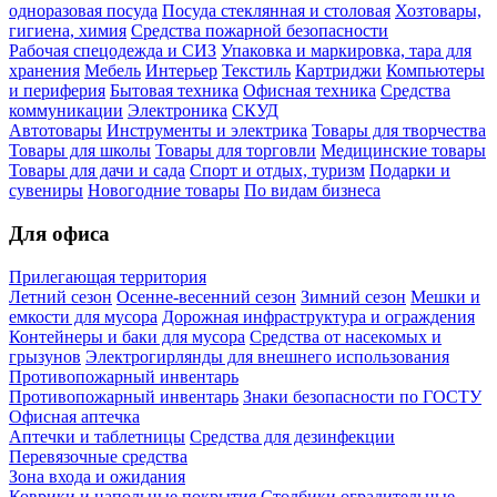
одноразовая посуда
Посуда стеклянная и столовая
Хозтовары,
гигиена, химия
Средства пожарной безопасности
Рабочая спецодежда и СИЗ
Упаковка и маркировка, тара для
хранения
Мебель
Интерьер
Текстиль
Картриджи
Компьютеры
и периферия
Бытовая техника
Офисная техника
Средства
коммуникации
Электроника
СКУД
Автотовары
Инструменты и электрика
Товары для творчества
Товары для школы
Товары для торговли
Медицинские товары
Товары для дачи и сада
Спорт и отдых, туризм
Подарки и
сувениры
Новогодние товары
По видам бизнеса
Для офиса
Прилегающая территория
Летний сезон
Осенне-весенний сезон
Зимний сезон
Мешки и
емкости для мусора
Дорожная инфраструктура и ограждения
Контейнеры и баки для мусора
Средства от насекомых и
грызунов
Электрогирлянды для внешнего использования
Противопожарный инвентарь
Противопожарный инвентарь
Знаки безопасности по ГОСТУ
Офисная аптечка
Аптечки и таблетницы
Средства для дезинфекции
Перевязочные средства
Зона входа и ожидания
Коврики и напольные покрытия
Столбики оградительные,