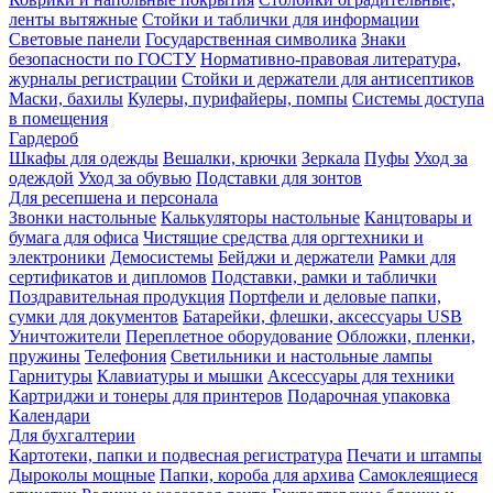
ленты вытяжные
Стойки и таблички для информации
Световые панели
Государственная символика
Знаки
безопасности по ГОСТУ
Нормативно-правовая литература,
журналы регистрации
Стойки и держатели для антисептиков
Маски, бахилы
Кулеры, пурифайеры, помпы
Системы доступа
в помещения
Гардероб
Шкафы для одежды
Вешалки, крючки
Зеркала
Пуфы
Уход за
одеждой
Уход за обувью
Подставки для зонтов
Для ресепшена и персонала
Звонки настольные
Калькуляторы настольные
Канцтовары и
бумага для офиса
Чистящие средства для оргтехники и
электроники
Демосистемы
Бейджи и держатели
Рамки для
сертификатов и дипломов
Подставки, рамки и таблички
Поздравительная продукция
Портфели и деловые папки,
сумки для документов
Батарейки, флешки, аксессуары USB
Уничтожители
Переплетное оборудование
Обложки, пленки,
пружины
Телефония
Светильники и настольные лампы
Гарнитуры
Клавиатуры и мышки
Аксессуары для техники
Картриджи и тонеры для принтеров
Подарочная упаковка
Календари
Для бухгалтерии
Картотеки, папки и подвесная регистратура
Печати и штампы
Дыроколы мощные
Папки, короба для архива
Самоклеящиеся