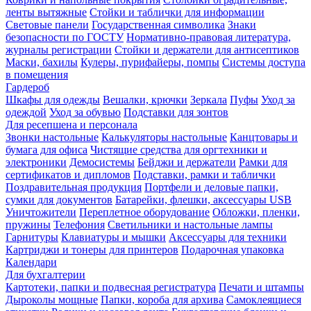
ленты вытяжные
Стойки и таблички для информации
Световые панели
Государственная символика
Знаки
безопасности по ГОСТУ
Нормативно-правовая литература,
журналы регистрации
Стойки и держатели для антисептиков
Маски, бахилы
Кулеры, пурифайеры, помпы
Системы доступа
в помещения
Гардероб
Шкафы для одежды
Вешалки, крючки
Зеркала
Пуфы
Уход за
одеждой
Уход за обувью
Подставки для зонтов
Для ресепшена и персонала
Звонки настольные
Калькуляторы настольные
Канцтовары и
бумага для офиса
Чистящие средства для оргтехники и
электроники
Демосистемы
Бейджи и держатели
Рамки для
сертификатов и дипломов
Подставки, рамки и таблички
Поздравительная продукция
Портфели и деловые папки,
сумки для документов
Батарейки, флешки, аксессуары USB
Уничтожители
Переплетное оборудование
Обложки, пленки,
пружины
Телефония
Светильники и настольные лампы
Гарнитуры
Клавиатуры и мышки
Аксессуары для техники
Картриджи и тонеры для принтеров
Подарочная упаковка
Календари
Для бухгалтерии
Картотеки, папки и подвесная регистратура
Печати и штампы
Дыроколы мощные
Папки, короба для архива
Самоклеящиеся