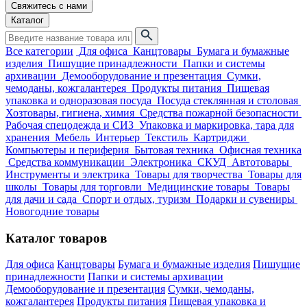
Свяжитесь с нами
Каталог
Все категории
Для офиса
Канцтовары
Бумага и бумажные
изделия
Пишущие принадлежности
Папки и системы
архивации
Демооборудование и презентация
Сумки,
чемоданы, кожгалантерея
Продукты питания
Пищевая
упаковка и одноразовая посуда
Посуда стеклянная и столовая
Хозтовары, гигиена, химия
Средства пожарной безопасности
Рабочая спецодежда и СИЗ
Упаковка и маркировка, тара для
хранения
Мебель
Интерьер
Текстиль
Картриджи
Компьютеры и периферия
Бытовая техника
Офисная техника
Средства коммуникации
Электроника
СКУД
Автотовары
Инструменты и электрика
Товары для творчества
Товары для
школы
Товары для торговли
Медицинские товары
Товары
для дачи и сада
Спорт и отдых, туризм
Подарки и сувениры
Новогодние товары
Каталог товаров
Для офиса
Канцтовары
Бумага и бумажные изделия
Пишущие
принадлежности
Папки и системы архивации
Демооборудование и презентация
Сумки, чемоданы,
кожгалантерея
Продукты питания
Пищевая упаковка и