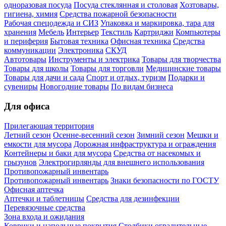
одноразовая посуда
Посуда стеклянная и столовая
Хозтовары,
гигиена, химия
Средства пожарной безопасности
Рабочая спецодежда и СИЗ
Упаковка и маркировка, тара для
хранения
Мебель
Интерьер
Текстиль
Картриджи
Компьютеры
и периферия
Бытовая техника
Офисная техника
Средства
коммуникации
Электроника
СКУД
Автотовары
Инструменты и электрика
Товары для творчества
Товары для школы
Товары для торговли
Медицинские товары
Товары для дачи и сада
Спорт и отдых, туризм
Подарки и
сувениры
Новогодние товары
По видам бизнеса
Для офиса
Прилегающая территория
Летний сезон
Осенне-весенний сезон
Зимний сезон
Мешки и
емкости для мусора
Дорожная инфраструктура и ограждения
Контейнеры и баки для мусора
Средства от насекомых и
грызунов
Электрогирлянды для внешнего использования
Противопожарный инвентарь
Противопожарный инвентарь
Знаки безопасности по ГОСТУ
Офисная аптечка
Аптечки и таблетницы
Средства для дезинфекции
Перевязочные средства
Зона входа и ожидания
Коврики и напольные покрытия
Столбики оградительные,