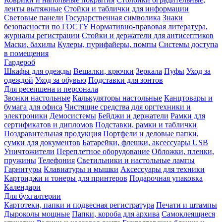
ленты вытяжные
Стойки и таблички для информации
Световые панели
Государственная символика
Знаки
безопасности по ГОСТУ
Нормативно-правовая литература,
журналы регистрации
Стойки и держатели для антисептиков
Маски, бахилы
Кулеры, пурифайеры, помпы
Системы доступа
в помещения
Гардероб
Шкафы для одежды
Вешалки, крючки
Зеркала
Пуфы
Уход за
одеждой
Уход за обувью
Подставки для зонтов
Для ресепшена и персонала
Звонки настольные
Калькуляторы настольные
Канцтовары и
бумага для офиса
Чистящие средства для оргтехники и
электроники
Демосистемы
Бейджи и держатели
Рамки для
сертификатов и дипломов
Подставки, рамки и таблички
Поздравительная продукция
Портфели и деловые папки,
сумки для документов
Батарейки, флешки, аксессуары USB
Уничтожители
Переплетное оборудование
Обложки, пленки,
пружины
Телефония
Светильники и настольные лампы
Гарнитуры
Клавиатуры и мышки
Аксессуары для техники
Картриджи и тонеры для принтеров
Подарочная упаковка
Календари
Для бухгалтерии
Картотеки, папки и подвесная регистратура
Печати и штампы
Дыроколы мощные
Папки, короба для архива
Самоклеящиеся