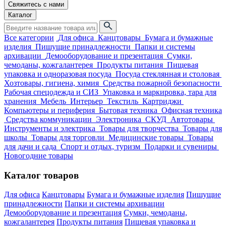
Свяжитесь с нами
Каталог
Все категории
Для офиса
Канцтовары
Бумага и бумажные
изделия
Пишущие принадлежности
Папки и системы
архивации
Демооборудование и презентация
Сумки,
чемоданы, кожгалантерея
Продукты питания
Пищевая
упаковка и одноразовая посуда
Посуда стеклянная и столовая
Хозтовары, гигиена, химия
Средства пожарной безопасности
Рабочая спецодежда и СИЗ
Упаковка и маркировка, тара для
хранения
Мебель
Интерьер
Текстиль
Картриджи
Компьютеры и периферия
Бытовая техника
Офисная техника
Средства коммуникации
Электроника
СКУД
Автотовары
Инструменты и электрика
Товары для творчества
Товары для
школы
Товары для торговли
Медицинские товары
Товары
для дачи и сада
Спорт и отдых, туризм
Подарки и сувениры
Новогодние товары
Каталог товаров
Для офиса
Канцтовары
Бумага и бумажные изделия
Пишущие
принадлежности
Папки и системы архивации
Демооборудование и презентация
Сумки, чемоданы,
кожгалантерея
Продукты питания
Пищевая упаковка и