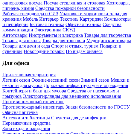
одноразовая посуда
Посуда стеклянная и столовая
Хозтовары,
гигиена, химия
Средства пожарной безопасности
Рабочая спецодежда и СИЗ
Упаковка и маркировка, тара для
хранения
Мебель
Интерьер
Текстиль
Картриджи
Компьютеры
и периферия
Бытовая техника
Офисная техника
Средства
коммуникации
Электроника
СКУД
Автотовары
Инструменты и электрика
Товары для творчества
Товары для школы
Товары для торговли
Медицинские товары
Товары для дачи и сада
Спорт и отдых, туризм
Подарки и
сувениры
Новогодние товары
По видам бизнеса
Для офиса
Прилегающая территория
Летний сезон
Осенне-весенний сезон
Зимний сезон
Мешки и
емкости для мусора
Дорожная инфраструктура и ограждения
Контейнеры и баки для мусора
Средства от насекомых и
грызунов
Электрогирлянды для внешнего использования
Противопожарный инвентарь
Противопожарный инвентарь
Знаки безопасности по ГОСТУ
Офисная аптечка
Аптечки и таблетницы
Средства для дезинфекции
Перевязочные средства
Зона входа и ожидания
Коврики и напольные покрытия
Столбики оградительные,