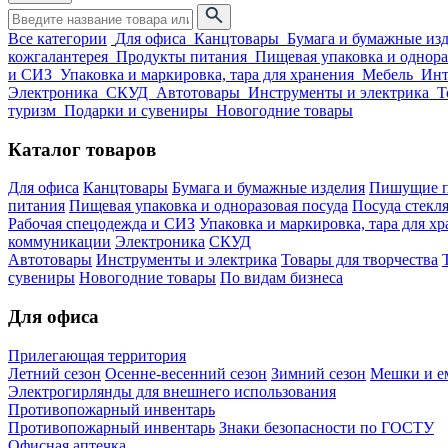
Все категории
Для офиса
Канцтовары
Бумага и бумажные из
кожгалантерея
Продукты питания
Пищевая упаковка и однора
и СИЗ
Упаковка и маркировка, тара для хранения
Мебель
Инт
Электроника
СКУД
Автотовары
Инструменты и электрика
Т
туризм
Подарки и сувениры
Новогодние товары
Каталог товаров
Для офиса
Канцтовары
Бумага и бумажные изделия
Пишущие п
питания
Пищевая упаковка и одноразовая посуда
Посуда стекля
Рабочая спецодежда и СИЗ
Упаковка и маркировка, тара для х
коммуникации
Электроника
СКУД
Автотовары
Инструменты и электрика
Товары для творчества
сувениры
Новогодние товары
По видам бизнеса
Для офиса
Прилегающая территория
Летний сезон
Осенне-весенний сезон
Зимний сезон
Мешки и ем
Электрогирлянды для внешнего использования
Противопожарный инвентарь
Противопожарный инвентарь
Знаки безопасности по ГОСТУ
Офисная аптечка