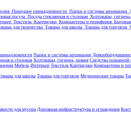
делия
Пишущие принадлежности
Папки и системы архивации
зовая посуда
Посуда стеклянная и столовая
Хозтовары, гигиена
ерьер
Текстиль
Картриджи
Компьютеры и периферия
Бытовая
овары для творчества
Товары для школы
Товары для торговли
ринадлежности
Папки и системы архивации
Демооборудование
нная и столовая
Хозтовары, гигиена, химия
Средства пожарной 
ранения
Мебель
Интерьер
Текстиль
Картриджи
Компьютеры и пе
Товары для школы
Товары для торговли
Медицинские товары
То
кости для мусора
Дорожная инфраструктура и ограждения
Конт